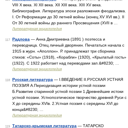
VIII X века. XI XII века. XII XIII века. XIII XV века.
Библиография. Литература эпохи разложения феодализма.
I. От Реформации до 30 летней войны (конец XV XVI вв.). II
От 30 летней войны до раннего Просвещения (XVII в …
Литературная энциклопедия
Радлова
— Анна Дмитриевна (1891 ) поэтесса и
117
переводчица. Отец личный дворянин. Печататься начала с
1915 в журн. «Аполлон». Р. принадлежат три сборника
стихов: «Соты» (1918), «Корабли» (1920), «Крылатый гость»
(1922). С 1922 работает над переводами зап.&#8230; …
Литературная энциклопедия
Русская литература
— I.ВВЕДЕНИЕ II.РУССКАЯ УСТНАЯ
118
ПОЭЗИЯ А.Периодизация истории устной поэзии
Б.Развитие старинной устной поэзии 1.Древнейшие истоки
устной поэзии. Устнопоэтическое творчество древней Руси с
X до середины XVIв. 2.Устная поэзия с середины XVI до
конца&#8230; …
Литературная энциклопедия
Татарско-крымская литература
— ТАТАРСКО
119