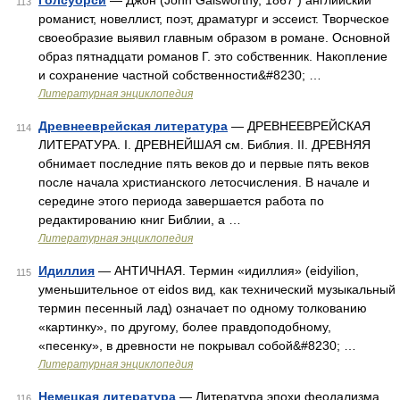
Голсуорси
— Джон (John Galsworthy, 1867 ) английский
113
романист, новеллист, поэт, драматург и эссеист. Творческое
своеобразие выявил главным образом в романе. Основной
образ пятнадцати романов Г. это собственник. Накопление
и сохранение частной собственности&#8230; …
Литературная энциклопедия
Древнееврейская литература
— ДРЕВНЕЕВРЕЙСКАЯ
114
ЛИТЕРАТУРА. I. ДРЕВНЕЙШАЯ см. Библия. II. ДРЕВНЯЯ
обнимает последние пять веков до и первые пять веков
после начала христианского летосчисления. В начале и
середине этого периода завершается работа по
редактированию книг Библии, а …
Литературная энциклопедия
Идиллия
— АНТИЧНАЯ. Термин «идиллия» (eidyilion,
115
уменьшительное от eidos вид, как технический музыкальный
термин песенный лад) означает по одному толкованию
«картинку», по другому, более правдоподобному,
«песенку», в древности не покрывал собой&#8230; …
Литературная энциклопедия
Немецкая литература
— Литература эпохи феодализма.
116