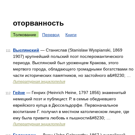
оторванность
Толкование
Перевод
Книги
Выспянский
— Станислав (Stanislaw Wyspianski, 1869
111
1907) крупнейший польский поэт послеромантического
периода. Выспянский был уроженцем Кракова, этого
мертвого города, обладающего громадными богатствами по
части исторических памятников, но застойного в&#8230; …
Литературная энциклопедия
Гейне
— Генрих (Heinrich Heine, 1797 1856) знаменитый
112
немецкий поэт и публицист. Р. в семье обедневшего
еврейского купца в Дюссельдорфе. Первоначальное
воспитание Г. получил в местном католическом лицее, где
ему была привита любовь к пышности&#8230; …
Литературная энциклопедия