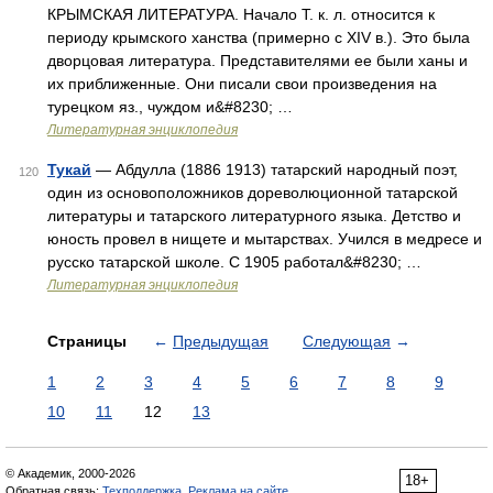
КРЫМСКАЯ ЛИТЕРАТУРА. Начало Т. к. л. относится к
периоду крымского ханства (примерно с XIV в.). Это была
дворцовая литература. Представителями ее были ханы и
их приближенные. Они писали свои произведения на
турецком яз., чуждом и&#8230; …
Литературная энциклопедия
Тукай
— Абдулла (1886 1913) татарский народный поэт,
120
один из основоположников дореволюционной татарской
литературы и татарского литературного языка. Детство и
юность провел в нищете и мытарствах. Учился в медресе и
русско татарской школе. С 1905 работал&#8230; …
Литературная энциклопедия
Страницы
←
Предыдущая
Следующая
→
1
2
3
4
5
6
7
8
9
10
11
12
13
© Академик, 2000-2026
18+
Обратная связь:
Техподдержка
,
Реклама на сайте